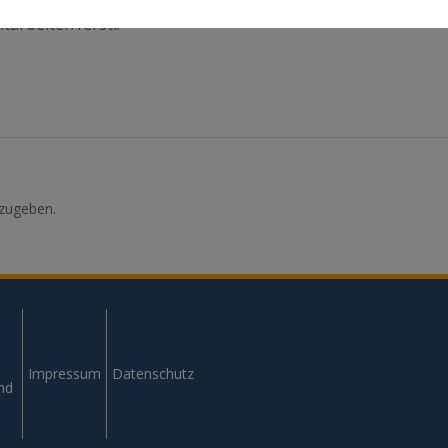
tarbeiter/ferstl/
zugeben.
Impressum
Datenschutz
und