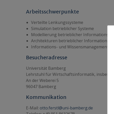
Arbeitsschwerpunkte
Verteilte Lenkungssysteme
Simulation betrieblicher Systeme
Modellierung betrieblicher Informationss
Architekturen betrieblicher Informationss
Informations- und Wissensmanagement
Besucheradresse
Universität Bamberg
Lehrstuhl für Wirtschaftsinformatik, insbes.
An der Weberei 5
96047 Bamberg
Kommunikation
E-Mail:
otto.ferstl@uni-bamberg.de