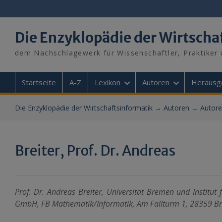
Skip
to
content
Die Enzyklopädie der Wirtscha
dem Nachschlagewerk für Wissenschaftler, Praktiker 
Startseite
A-Z
Lexikon
Autoren
Herausg
Die Enzyklopädie der Wirtschaftsinformatik
→
Autoren
→
Autore
Breiter, Prof. Dr. Andreas
Prof. Dr. Andreas Breiter, Universität Bremen und Instit
GmbH, FB Mathematik/Informatik, Am Fallturm 1, 28359 B