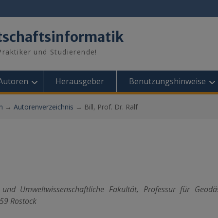
tschaftsinformatik
raktiker und Studierende!
Autoren
Herausgeber
Benutzungshinweise
n
→
Autorenverzeichnis
→
Bill, Prof. Dr. Ralf
r- und Umweltwissenschaftliche Fakultät, Professur für Geod
059 Rostock