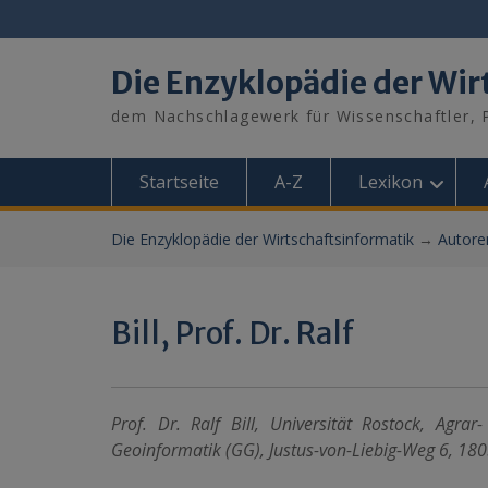
Skip
to
content
Die Enzyklopädie der Wir
dem Nachschlagewerk für Wissenschaftler, P
Startseite
A-Z
Lexikon
Die Enzyklopädie der Wirtschaftsinformatik
→
Autore
Bill, Prof. Dr. Ralf
Prof. Dr. Ralf Bill, Universität Rostock, Agra
Geoinformatik (GG), Justus-von-Liebig-Weg 6, 18