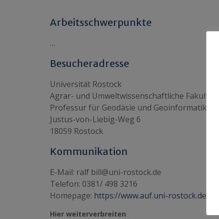
Arbeitsschwerpunkte
…
Besucheradresse
Universität Rostock
Agrar- und Umweltwissenschaftliche Fakultät
Professur für Geodäsie und Geoinformatik (G
Justus-von-Liebig-Weg 6
18059 Rostock
Kommunikation
E-Mail: ralf bill@uni-rostock.de
Telefon: 0381/ 498 3216
Homepage:
https://www.auf.uni-rostock.de/
Hier weiterverbreiten