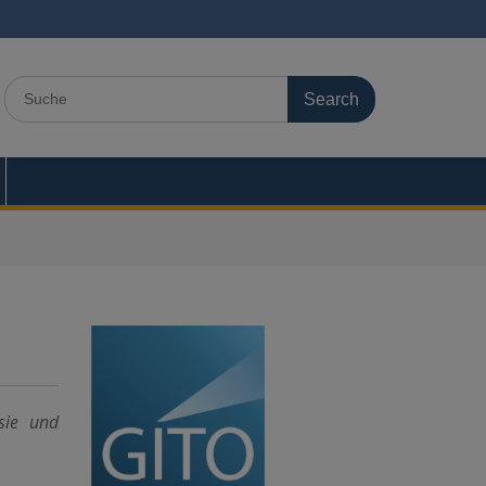
Search
for:
äsie und