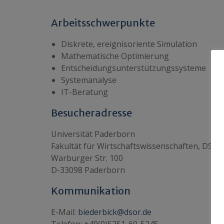
Arbeitsschwerpunkte
Diskrete, ereignisoriente Simulation
Mathematische Optimierung
Entscheidungsunterstützungssysteme
Systemanalyse
IT-Beratung
Besucheradresse
Universität Paderborn
Fakultät für Wirtschaftswissenschaften, DS&
Warburger Str. 100
D-33098 Paderborn
Kommunikation
E-Mail:
biederbick@dsor.de