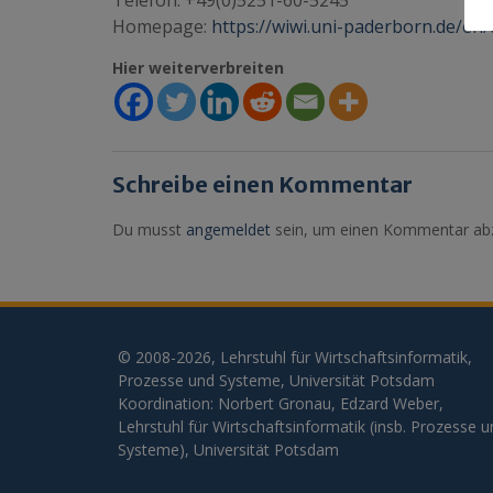
Telefon: +49(0)5251-60-5245
Homepage:
https://wiwi.uni-paderborn.de/e
Hier weiterverbreiten
Schreibe einen Kommentar
Du musst
angemeldet
sein, um einen Kommentar ab
© 2008-2026, Lehrstuhl für Wirtschaftsinformatik,
Prozesse und Systeme, Universität Potsdam
Koordination: Norbert Gronau, Edzard Weber,
Lehrstuhl für Wirtschaftsinformatik (insb. Prozesse 
Systeme), Universität Potsdam