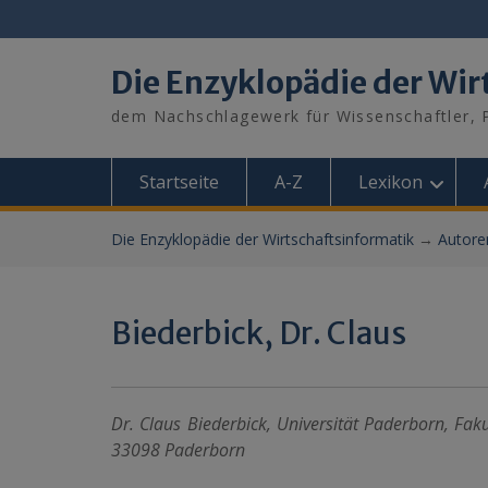
Skip
to
content
Die Enzyklopädie der Wir
dem Nachschlagewerk für Wissenschaftler, P
Startseite
A-Z
Lexikon
Die Enzyklopädie der Wirtschaftsinformatik
→
Autore
Biederbick, Dr. Claus
Dr. Claus Biederbick, Universität Paderborn, Fak
33098 Paderborn