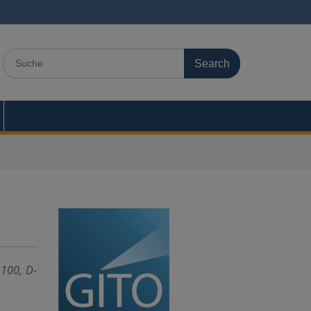
Search
for:
 100, D-