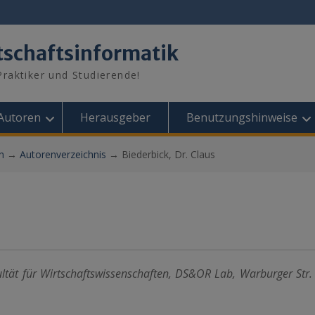
tschaftsinformatik
raktiker und Studierende!
Autoren
Herausgeber
Benutzungshinweise
n
→
Autorenverzeichnis
→
Biederbick, Dr. Claus
ultät für Wirtschaftswissenschaften, DS&OR Lab, Warburger Str.