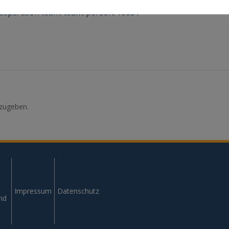
n/dep3/dsor/team/team/person/16631
zugeben.
Impressum
Datenschutz
und