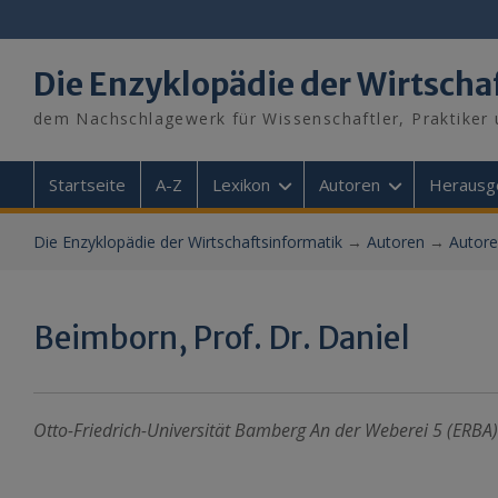
Skip
to
content
Die Enzyklopädie der Wirtscha
dem Nachschlagewerk für Wissenschaftler, Praktiker 
Startseite
A-Z
Lexikon
Autoren
Herausg
Die Enzyklopädie der Wirtschaftsinformatik
→
Autoren
→
Autore
Beimborn, Prof. Dr. Daniel
Otto-Friedrich-Universität Bamberg An der Weberei 5 (ER