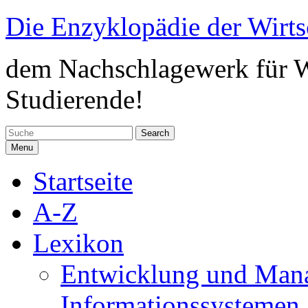
Skip
Die Enzyklopädie der Wirts
to
content
dem Nachschlagewerk für Wi
Studierende!
Search
for:
Menu
Startseite
A-Z
Lexikon
Entwicklung und Man
Informationssystemen