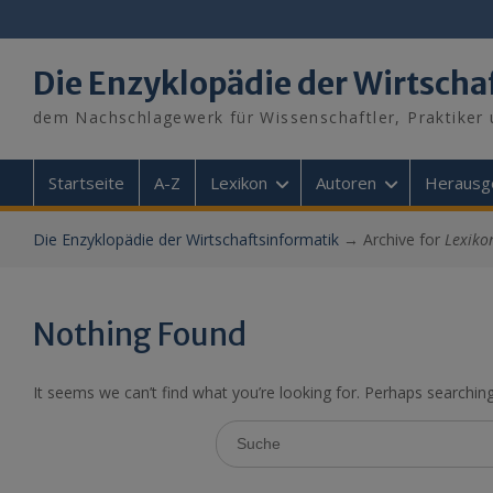
Skip
to
content
Die Enzyklopädie der Wirtscha
dem Nachschlagewerk für Wissenschaftler, Praktiker 
Startseite
A-Z
Lexikon
Autoren
Herausg
Die Enzyklopädie der Wirtschaftsinformatik
→
Archive for
Lexiko
Nothing Found
It seems we can’t find what you’re looking for. Perhaps searching
Search
for: