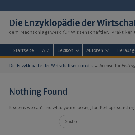
Skip
to
content
Die Enzyklopädie der Wirtscha
dem Nachschlagewerk für Wissenschaftler, Praktiker 
Startseite
A-Z
Lexikon
Autoren
Herausg
Die Enzyklopädie der Wirtschaftsinformatik
→
Archive for
Beiträg
Nothing Found
It seems we can’t find what you’re looking for. Perhaps searching
Search
for: