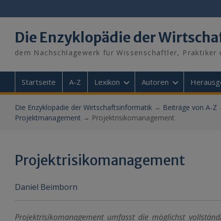
Skip
to
content
Die Enzyklopädie der Wirtscha
dem Nachschlagewerk für Wissenschaftler, Praktiker 
Startseite
A-Z
Lexikon
Autoren
Herausg
Die Enzyklopädie der Wirtschaftsinformatik
→
Beiträge von A-Z
Projektmanagement
→
Projektrisikomanagement
Projektrisikomanagement
Daniel Beimborn
Projektrisikomanagement umfasst die möglichst vollständ