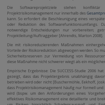
Die Softwareprojektziele stehen konfliktä
Projektrisikomanagement nur innerhalb des
Gesamtpr
kann. So erfordert die Beschleunigung eines verspät
oder Reduktion des Softwarefunktionsumfangs. 
notwendige Entscheidungen nur vorbereiten; get
Projektleitung/Auftraggeber [Ahrendts, Marton 2008].
Die mit risikoreduzierenden Maßnahmen einherge
Vorteile der Risikoreduktion abgewogen werden. So mus
Sicherheitsreserven zur Vermeidung von Ressource
diese Maßnahme nicht schwerer wiegt als ein möglicher
Empirische Ergebnisse: Die SUCCESS-Studie 2006 hat
gezeigt, dass das Projektergebnis unabhängig davon
betrieben wird oder nicht [Buschermöhle, Eekhoff, Jos
dass Projektrisikomanagement häufig nur formell und 
wird (bspw. um den Anforderungen eines Vorgehen
effektives Risikomanagement eine detaillierte und brei
um Risiken hinsichtlich Schadensausmaß und Eintrit