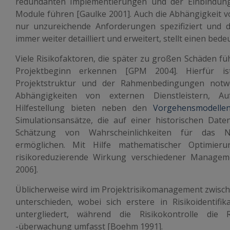
redundanten Implementierungen und der Einbindung 
Module führen [Gaulke 2001]. Auch die Abhängigkeit v
nur unzureichende Anforderungen spezifiziert und d
immer weiter detailliert und erweitert, stellt einen bed
Viele Risikofaktoren, die später zu großen Schäden fü
Projektbeginn erkennen [GPM 2004]. Hierfür ist
Projektstruktur und der Rahmenbedingungen notwen
Abhängigkeiten von externen Dienstleistern, Au
Hilfestellung bieten neben den
Vorgehensmodellen
Simulationsansätze, die auf einer historischen Daten
Schätzung von Wahrscheinlichkeiten für das Ni
ermöglichen. Mit Hilfe mathematischer Optimieru
risikoreduzierende Wirkung verschiedener Manage
2006].
Üblicherweise wird im Projektrisikomanagement zwisch
unterschieden, wobei sich erstere in Risikoidentifik
untergliedert, während die Risikokontrolle die 
-überwachung umfasst [Boehm 1991].